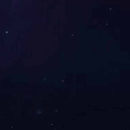
泛亚体育
业务领域
应
（中国）
智能电网
能源
有限公司
智慧能源
城市
官网
智慧城市
轨道
集团介绍
智慧
发展历程
石油
荣誉资质
智慧
联系我们
智慧
油气
水务
智能
低空
零碳