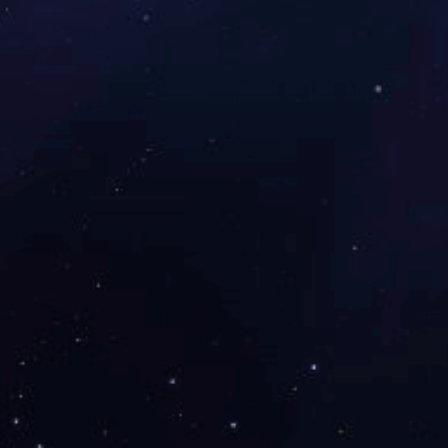
地址： 山东省烟台市芝罘区机场路2号
电话：
0535-5520001
免费服务热线：
4001802998
网址：
www.super-sweeps.com